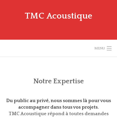
Skip
to
TMC Acoustique
content
MENU
ACCUEIL
NOTRE EXPERTISE
Notre Expertise
QUELQUES RÉCENTES RÉALISATIONS
Du public au privé, nous sommes là pour vous
A PROPOS DE L’ACOUSTIQUE
accompagner dans tous vos projets.
TMC Acoustique répond à toutes demandes
QUI SOMMES-NOUS ?