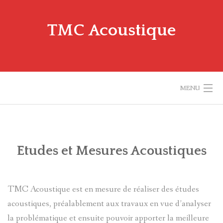
Skip
to
TMC Acoustique
content
MENU
ACCUEIL
NOTRE EXPERTISE
Etudes et Mesures Acoustiques
QUELQUES RÉCENTES RÉALISATIONS
TMC Acoustique est en mesure de réaliser des études
A PROPOS DE L’ACOUSTIQUE
acoustiques, préalablement aux travaux en vue d’analyser
QUI SOMMES-NOUS ?
la problématique et ensuite pouvoir apporter la meilleure