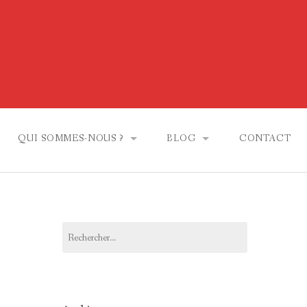
QUI SOMMES-NOUS ?
BLOG
CONTACT
A PROPOS DE TMC ACOUSTIQUE
LES MATÉRIAUX
PARTENAIRES
LES CHANTIERS
Rechercher :
ASTUCES POUR LES PARTIC