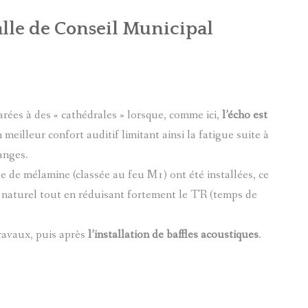
alle de Conseil Municipal
ées à des « cathédrales » lorsque, comme ici,
l’écho est
meilleur confort auditif limitant ainsi la fatigue suite à
anges.
 de mélamine (classée au feu M1) ont été installées, ce
e naturel tout en réduisant fortement le TR (temps de
N DE L’ENFANCE
travaux, puis après
l’installation de baffles acoustiques
.
 D’ENREGISTREMENT