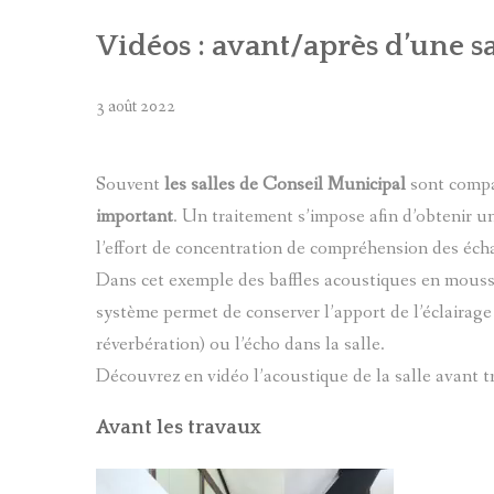
ACOUSTIQUE OPEN SPACES
Vidéos : avant/après d’une s
ACOUSTIQUE HOTEL
3 août 2022
ACOUSTIQUE RESTAURANTS
Souvent
les salles de Conseil Municipal
sont compar
ACOUSTIQUE BARS
important
. Un traitement s’impose afin d’obtenir un 
ACOUSTIQUE CANTINES
l’effort de concentration de compréhension des éch
Dans cet exemple des baffles acoustiques en mousse
ACOUSTIQUE ECOLE DE MUSIQUE
système permet de conserver l’apport de l’éclairag
ACOUSTIQUE ENSEIGNEMENT ET MAISO
réverbération) ou l’écho dans la salle.
Découvrez en vidéo l’acoustique de la salle avant 
ACOUSTIQUE BÂTIMENTS MUNICIPAUX
Avant les travaux
ACOUSTIQUE STAND DE TIR
Lecteur
ACOUSTIQUE CABINE SPEAK ET STUDIO