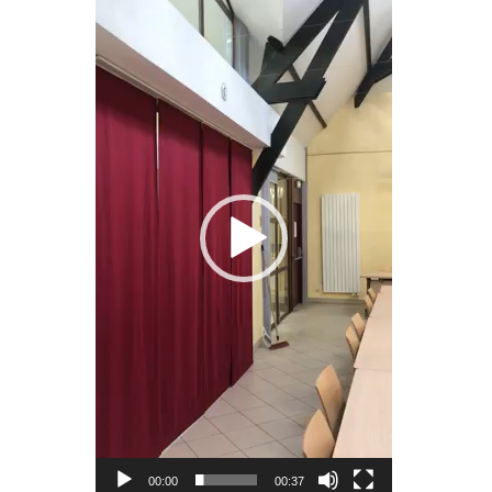
vidéo
00:00
00:37